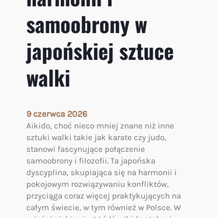
h
w
samoobrony w
z
a
t
l
r
japońskiej sztuce
k
e
i
n
walki
o
i
p
n
a
g
r
ó
9 czerwca 2026
t
w
Aikido, choć nieco mniej znane niż inne
a
sztuki walki takie jak karate czy judo,
n
stanowi fascynujące połączenie
a
samoobrony i filozofii. Ta japońska
z
dyscyplina, skupiająca się na harmonii i
a
pokojowym rozwiązywaniu konfliktów,
s
przyciąga coraz więcej praktykujących na
a
całym świecie, w tym również w Polsce. W
d