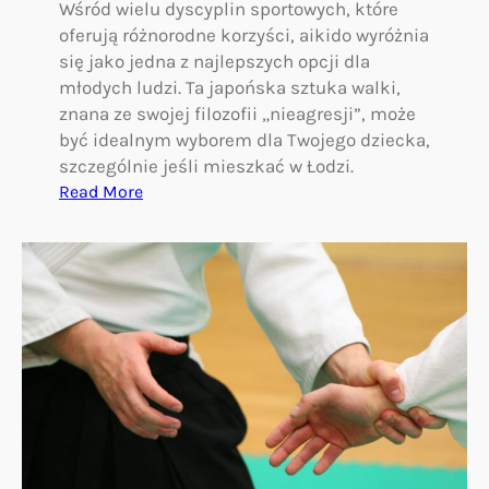
t
Wśród wielu dyscyplin sportowych, które
u
oferują różnorodne korzyści, aikido wyróżnia
k
się jako jedna z najlepszych opcji dla
a
młodych ludzi. Ta japońska sztuka walki,
w
znana ze swojej filozofii „nieagresji”, może
a
być idealnym wyborem dla Twojego dziecka,
l
szczególnie jeśli mieszkać w Łodzi.
k
:
Read More
i
A
w
i
p
k
ł
i
y
d
w
o
a
w
n
Ł
a
o
r
d
o
z