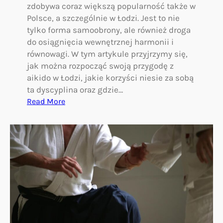
zdobywa coraz większą popularność także w
e
o
Polsce, a szczególnie w Łodzi. Jest to nie
j
tylko forma samoobrony, ale również droga
e
do osiągnięcia wewnętrznej harmonii i
g
równowagi. W tym artykule przyjrzymy się,
o
jak można rozpocząć swoją przygodę z
d
aikido w Łodzi, jakie korzyści niesie za sobą
z
ta dyscyplina oraz gdzie…
i
:
Read More
e
A
c
i
k
k
a
i
!
d
o
w
Ł
o
d