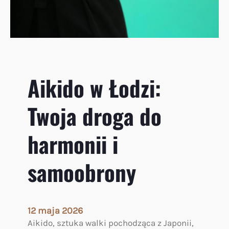
z
i
w
–
ó
i
j
d
o
e
s
a
Aikido w Łodzi:
o
l
b
n
i
Twoja droga do
y
s
s
t
p
harmonii i
y
o
i
r
samoobrony
z
t
d
d
r
l
o
a
12 maja 2026
w
T
Aikido, sztuka walki pochodząca z Japonii,
i
w