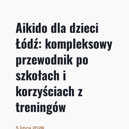
z
e
n
Aikido dla dzieci
i
e
Łódź: kompleksowy
d
o
j
przewodnik po
a
p
szkołach i
o
ń
korzyściach z
s
k
i
treningów
e
j
s
z
5 lipca 2026