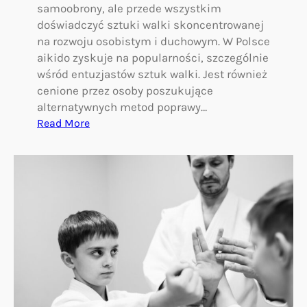
samoobrony, ale przede wszystkim
o
doświadczyć sztuki walki skoncentrowanej
ń
na rozwoju osobistym i duchowym. W Polsce
s
aikido zyskuje na popularności, szczególnie
k
wśród entuzjastów sztuk walki. Jest również
i
cenione przez osoby poszukujące
e
alternatywnych metod poprawy…
j
:
Read More
s
A
z
i
t
k
u
i
c
d
e
o
w
j
a
a
l
k
k
o
i
d