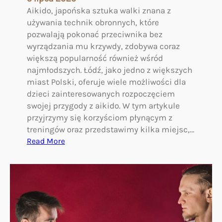
t
Aikido, japońska sztuka walki znana z
u
używania technik obronnych, które
k
pozwalają pokonać przeciwnika bez
i
wyrządzania mu krzywdy, zdobywa coraz
w
większą popularność również wśród
a
najmłodszych. Łódź, jako jedno z większych
l
miast Polski, oferuje wiele możliwości dla
k
dzieci zainteresowanych rozpoczęciem
i
swojej przygody z aikido. W tym artykule
i
przyjrzymy się korzyściom płynącym z
j
treningów oraz przedstawimy kilka miejsc,…
e
:
Read More
j
A
f
i
i
k
l
i
o
d
z
o