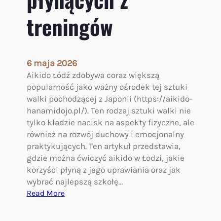
j
a
treningów
k
i
e
k
6 maja 2026
o
Aikido Łódź zdobywa coraz większą
r
popularność jako ważny ośrodek tej sztuki
z
walki pochodzącej z Japonii (https://aikido-
y
hanamidojo.pl/). Ten rodzaj sztuki walki nie
ś
tylko kładzie nacisk na aspekty fizyczne, ale
c
również na rozwój duchowy i emocjonalny
i
praktykujących. Ten artykuł przedstawia,
p
gdzie można ćwiczyć aikido w Łodzi, jakie
r
korzyści płyną z jego uprawiania oraz jak
z
wybrać najlepszą szkołę…
y
:
Read More
n
A
o
i