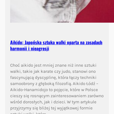
Aikido: Japońska sztuka walki oparta na zasadach
harmonii i nieagresji
Choć aikido jest mniej znane niż inne sztuki
walki, takie jak karate czy judo, stanowi ono
fascynującą dyscyplinę, która łączy techniki
samoobrony z głęboką filozofią. Aikido Łódź –
Aikido-Hanamidojo to pojęcie, które w Polsce
cieszy się rosnącym zainteresowaniem zarówno
wśród dorosłych, jak i dzieci. W tym artykule
przyjrzymy się bliżej tej wyjątkowej formie