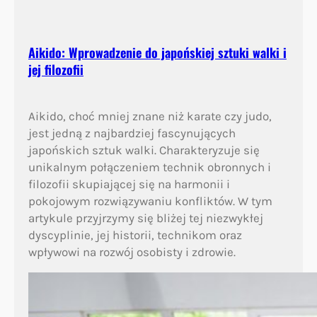
ś
c
i
Aikido: Wprowadzenie do japońskiej sztuki walki i
a
jej filozofii
c
h
p
Aikido, choć mniej znane niż karate czy judo,
ł
jest jedną z najbardziej fascynujących
y
japońskich sztuk walki. Charakteryzuje się
n
unikalnym połączeniem technik obronnych i
ą
filozofii skupiającej się na harmonii i
c
pokojowym rozwiązywaniu konfliktów. W tym
y
artykule przyjrzymy się bliżej tej niezwykłej
c
dyscyplinie, jej historii, technikom oraz
h
wpływowi na rozwój osobisty i zdrowie.
z
t
r
e