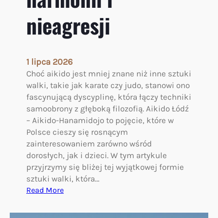
e
nieagresji
k
s
o
w
1 lipca 2026
y
Choć aikido jest mniej znane niż inne sztuki
p
walki, takie jak karate czy judo, stanowi ono
r
fascynującą dyscyplinę, która łączy techniki
z
samoobrony z głęboką filozofią. Aikido Łódź
e
– Aikido-Hanamidojo to pojęcie, które w
w
Polsce cieszy się rosnącym
o
zainteresowaniem zarówno wśród
d
dorosłych, jak i dzieci. W tym artykule
n
przyjrzymy się bliżej tej wyjątkowej formie
i
sztuki walki, która…
k
:
Read More
p
A
o
i
s