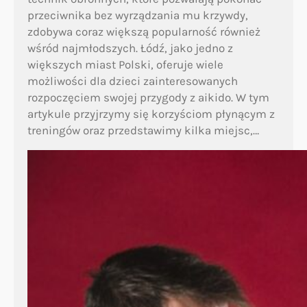
przeciwnika bez wyrządzania mu krzywdy,
zdobywa coraz większą popularność również
wśród najmłodszych. Łódź, jako jedno z
większych miast Polski, oferuje wiele
możliwości dla dzieci zainteresowanych
rozpoczęciem swojej przygody z aikido. W tym
artykule przyjrzymy się korzyściom płynącym z
treningów oraz przedstawimy kilka miejsc,…