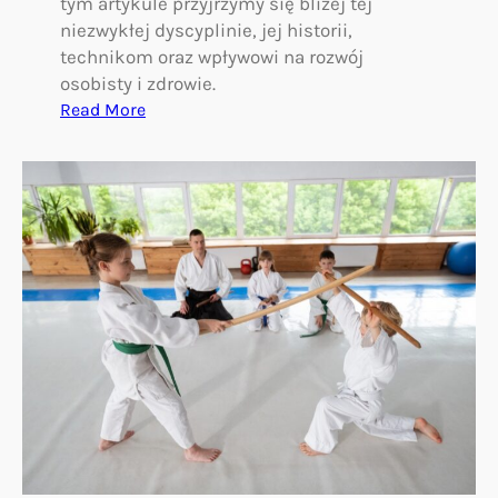
tym artykule przyjrzymy się bliżej tej
niezwykłej dyscyplinie, jej historii,
technikom oraz wpływowi na rozwój
osobisty i zdrowie.
:
Read More
A
i
k
i
d
o
:
W
p
r
o
w
a
d