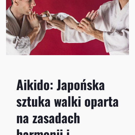
o
d
f
l
i
a
i
d
z
i
e
c
i
Ł
ó
Aikido: Japońska
d
ź
sztuka walki oparta
:
k
o
na zasadach
m
p
harmonii i
l