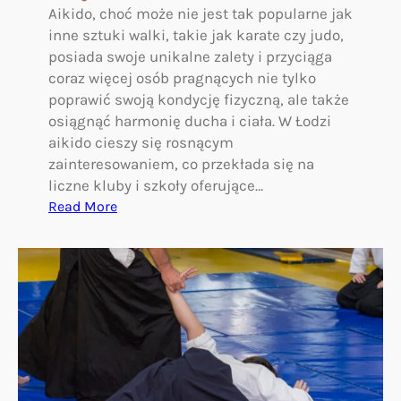
m
Aikido, choć może nie jest tak popularne jak
o
inne sztuki walki, takie jak karate czy judo,
n
posiada swoje unikalne zalety i przyciąga
i
coraz więcej osób pragnących nie tylko
i
poprawić swoją kondycję fizyczną, ale także
i
osiągnąć harmonię ducha i ciała. W Łodzi
s
aikido cieszy się rosnącym
a
zainteresowaniem, co przekłada się na
m
liczne kluby i szkoły oferujące…
o
:
Read More
o
A
b
i
r
k
o
i
n
d
y
o
w
Ł
o