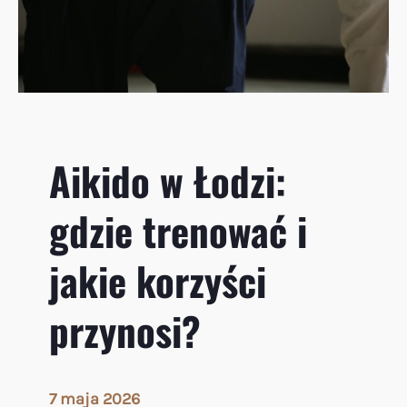
z
i
:
T
w
o
j
Aikido w Łodzi:
a
d
gdzie trenować i
r
o
g
jakie korzyści
a
d
przynosi?
o
h
a
r
7 maja 2026