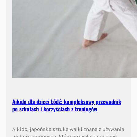
Aikido dla dzieci Łódź: kompleksowy przewodnik
po szkołach i korzyściach z treningów
Aikido, japońska sztuka walki znana z używania
technik obronnych, które pozwalają pokonać