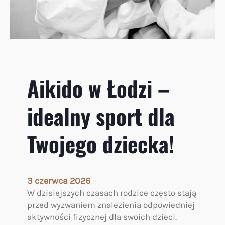
r
o
g
a
h
a
Aikido w Łodzi –
r
m
idealny sport dla
o
n
i
Twojego dziecka!
i
:
j
a
3 czerwca 2026
k
W dzisiejszych czasach rodzice często stają
s
przed wyzwaniem znalezienia odpowiedniej
z
aktywności fizycznej dla swoich dzieci.