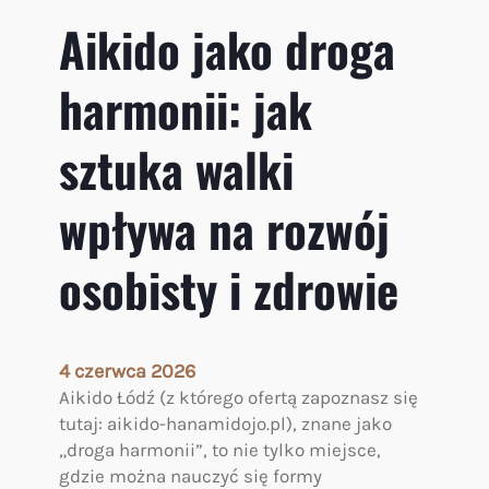
o
s
Aikido jako droga
n
j
i
i
harmonii: jak
i
i
s
sztuka walki
a
m
wpływa na rozwój
o
o
osobisty i zdrowie
b
r
o
n
4 czerwca 2026
y
Aikido Łódź (z którego ofertą zapoznasz się
w
tutaj: aikido-hanamidojo.pl), znane jako
j
„droga harmonii”, to nie tylko miejsce,
a
gdzie można nauczyć się formy
p