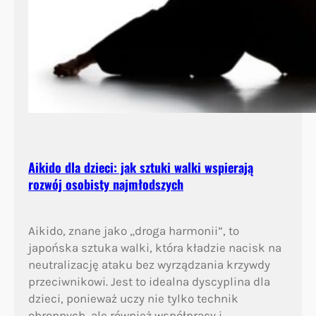
Aikido dla dzieci: jak sztuki walki wspierają
rozwój osobisty najmłodszych
Aikido, znane jako „droga harmonii”, to
japońska sztuka walki, która kładzie nacisk na
neutralizację ataku bez wyrządzania krzywdy
przeciwnikowi. Jest to idealna dyscyplina dla
dzieci, ponieważ uczy nie tylko technik
obronnych, ale również współpracy i