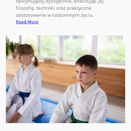
fascynującej dyscyplinie, analizując jej
filozofię, techniki oraz praktyczne
zastosowanie w codziennym życiu.
:
Read More
A
i
k
i
d
o
:
D
r
o
g
a
h
a
r