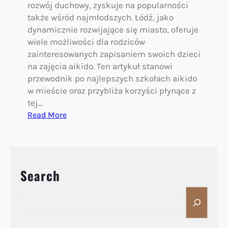
rozwój duchowy, zyskuje na popularności
także wśród najmłodszych. Łódź, jako
dynamicznie rozwijające się miasto, oferuje
wiele możliwości dla rodziców
zainteresowanych zapisaniem swoich dzieci
na zajęcia aikido. Ten artykuł stanowi
przewodnik po najlepszych szkołach aikido
w mieście oraz przybliża korzyści płynące z
tej…
:
Read More
A
i
k
i
Search
d
o
S
d
e
l
a
a