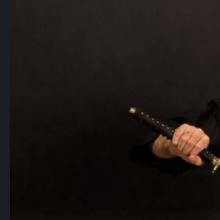
Aikido to japońska sztuka walki, która
zyskuje coraz większą popularność…