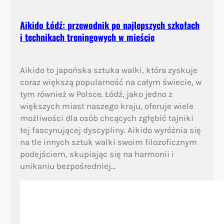
z
k
Aikido Łódź: przewodnik po najlepszych szkołach
o
i technikach treningowych w mieście
ł
a
c
Aikido to japońska sztuka walki, która zyskuje
h
coraz większą popularność na całym świecie, w
i
tym również w Polsce. Łódź, jako jedno z
t
większych miast naszego kraju, oferuje wiele
r
możliwości dla osób chcących zgłębić tajniki
e
tej fascynującej dyscypliny. Aikido wyróżnia się
n
na tle innych sztuk walki swoim filozoficznym
i
podejściem, skupiając się na harmonii i
n
unikaniu bezpośredniej…
g
a
c
h