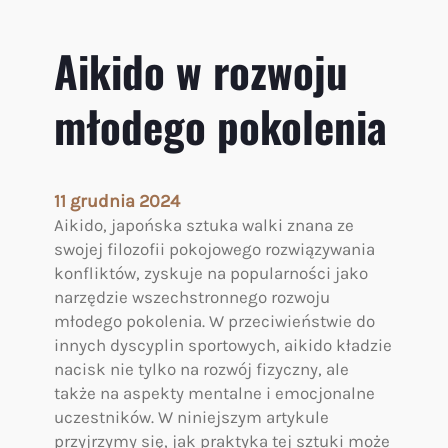
m
o
Aikido w rozwoju
n
i
młodego pokolenia
i
i
s
k
11 grudnia 2024
u
Aikido, japońska sztuka walki znana ze
t
swojej filozofii pokojowego rozwiązywania
e
konfliktów, zyskuje na popularności jako
c
narzędzie wszechstronnego rozwoju
z
młodego pokolenia. W przeciwieństwie do
n
innych dyscyplin sportowych, aikido kładzie
e
nacisk nie tylko na rozwój fizyczny, ale
j
także na aspekty mentalne i emocjonalne
s
uczestników. W niniejszym artykule
a
przyjrzymy się, jak praktyka tej sztuki może
m