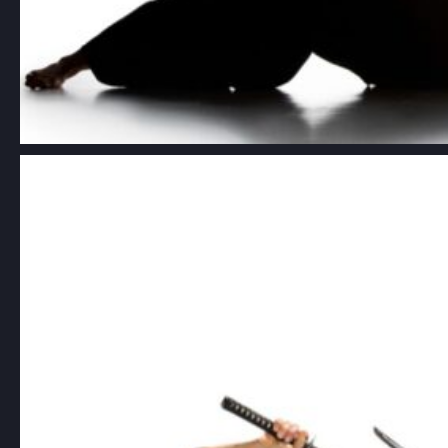
Aikido – wyjątkowa sztuka walki i
harmonii
Aikido, choć często klasyfikowane jako
sztuka walki, w rzeczywistości
przekracza…