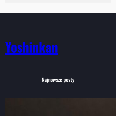
Yoshinkan
Najnowsze posty
Aikido Łódź: przewodnik po
najlepszych szkołach i technikach
treningowych w mieście