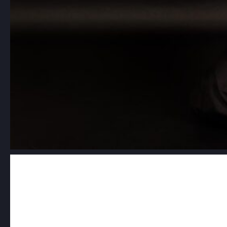
Aikido dla dzieci: jak sztuki walki
wspierają rozwój osobisty
najmłodszych
Aikido, znane jako „droga harmonii”, to
japońska sztuka walki, która…