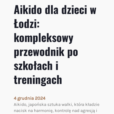
Aikido dla dzieci w
d
e
Łodzi:
g
o
p
kompleksowy
o
k
przewodnik po
o
l
szkołach i
e
n
i
treningach
a
4 grudnia 2024
Aikido, japońska sztuka walki, która kładzie
nacisk na harmonię, kontrolę nad agresją i