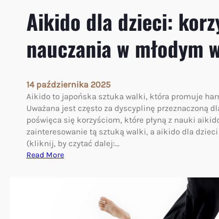
Aikido dla dzieci: korz
nauczania w młodym 
14 października 2025
Aikido to japońska sztuka walki, która promuje har
Uważana jest często za dyscyplinę przeznaczoną dla
poświęca się korzyściom, które płyną z nauki aikid
zainteresowanie tą sztuką walki, a aikido dla dziec
(kliknij, by czytać dalej:…
:
Read More
A
i
k
i
d