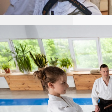
Aikido dla dzieci Łódź:
kompleksowy przewodnik po
szkołach i korzyściach z treningów
Aikido, japońska sztuka walki
znana z używania technik
obronnych, które pozwalają
pokonać przeciwnika bez
wyrządzania mu krzywdy,
zdobywa coraz większą
popularność również wśród
najmłodszych. Łódź, jako jedno z
większych miast Polski, oferuje