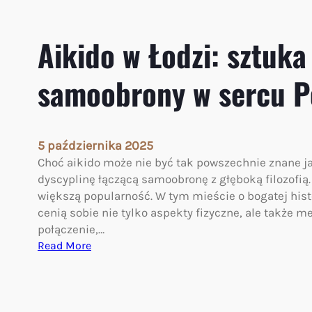
ł
c
o
i
d
Aikido w Łodzi: sztuka
a
y
ł
m
samoobrony w sercu P
a
w
i
i
u
e
m
k
5 października 2025
y
u
Choć aikido może nie być tak powszechnie znane ja
s
dyscyplinę łączącą samoobronę z głęboką filozofią.
ł
większą popularność. W tym mieście o bogatej histo
u
cenią sobie nie tylko aspekty fizyczne, ale także me
połączenie,…
:
Read More
A
i
k
i