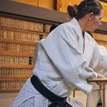
Aikido, choć mniej znane niż
karate czy judo, jest jedną z
najbardziej fascynujących
japońskich sztuk walki.
Charakteryzuje się unikalnym
połączeniem technik obronnych
i filozofii skupiającej się na
harmonii i pokojowym
rozwiązywaniu konfliktów. W tym
artykule przyjrzymy się bliżej tej
niezwykłej dyscyplinie, jej
historii, technikom oraz
wpływowi na rozwój osobisty i
zdrowie.