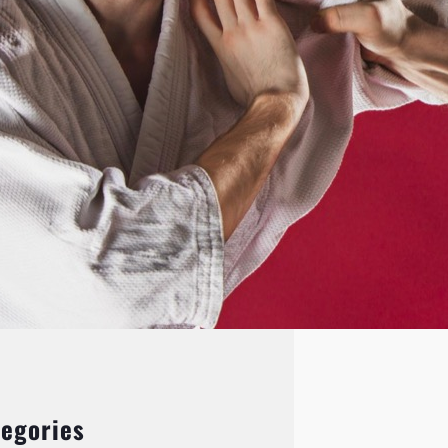
wyjątkowej formie sztuki walki,
która…
egories