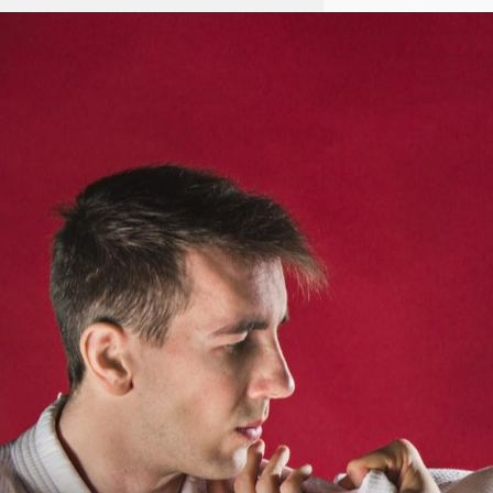
Aikido: Japońska sztuka walki
oparta na zasadach harmonii i
nieagresji
Choć aikido jest mniej znane niż
inne sztuki walki, takie jak
karate czy judo, stanowi ono
fascynującą dyscyplinę, która
łączy techniki samoobrony z
głęboką filozofią. Aikido Łódź –
Aikido-Hanamidojo to pojęcie,
które w Polsce cieszy się
rosnącym zainteresowaniem
zarówno wśród dorosłych, jak i
dzieci. W tym artykule
przyjrzymy się bliżej tej