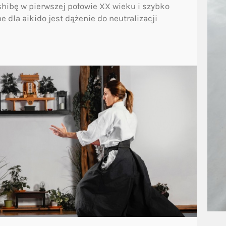
shibę w pierwszej połowie XX wieku i szybko
dla aikido jest dążenie do neutralizacji