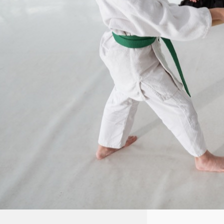
wiele możliwości dla dzieci
zainteresowanych rozpoczęciem
swojej przygody z aikido. W tym
artykule przyjrzymy się
korzyściom płynącym z
treningów oraz przedstawimy
kilka miejsc,…