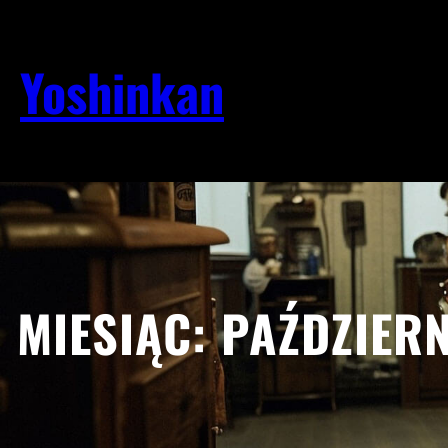
Przejdź
do
treści
Yoshinkan
MIESIĄC:
PAŹDZIERN