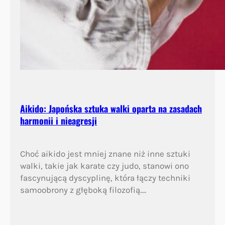
Aikido: Japońska sztuka walki oparta na zasadach
harmonii i nieagresji
Choć aikido jest mniej znane niż inne sztuki
walki, takie jak karate czy judo, stanowi ono
fascynującą dyscyplinę, która łączy techniki
samoobrony z głęboką filozofią.…