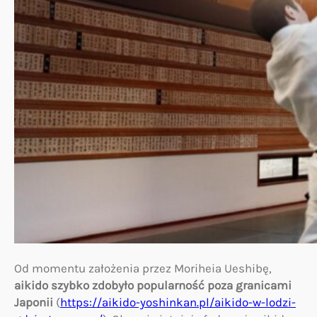
Od momentu założenia przez Moriheia Ueshibę,
aikido szybko zdobyło popularność poza granicami
Japonii
(
https://aikido-yoshinkan.pl/aikido-w-lodzi-