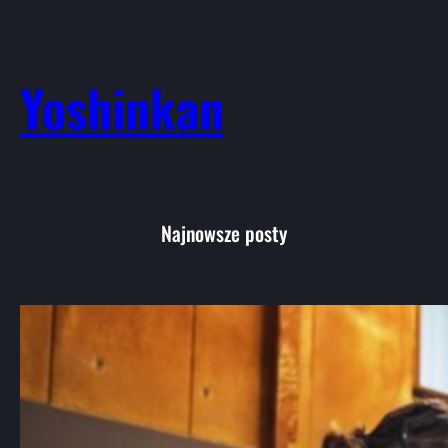
Yoshinkan
Najnowsze posty
Aikido: Wprowadzenie do japońskiej
sztuki walki i jej filozofii
Aikido, choć mniej znane niż karate czy
judo, jest jedną…