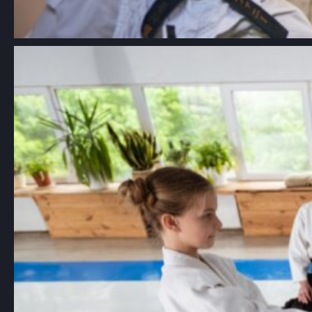
Aikido dla dzieci Łódź: kompleksowy
przewodnik po szkołach i
korzyściach z treningów
Aikido, japońska sztuka walki znana z
używania technik obronnych, które…