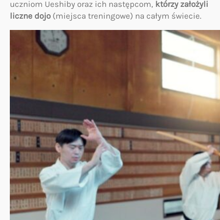
uczniom Ueshiby oraz ich następcom,
którzy założyli
liczne dojo
(miejsca treningowe) na całym świecie.