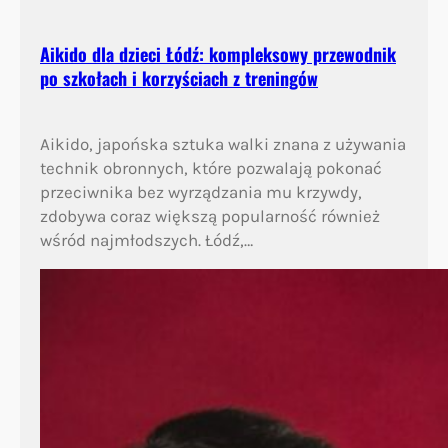
Aikido dla dzieci Łódź: kompleksowy przewodnik
po szkołach i korzyściach z treningów
Aikido, japońska sztuka walki znana z używania
technik obronnych, które pozwalają pokonać
przeciwnika bez wyrządzania mu krzywdy,
zdobywa coraz większą popularność również
wśród najmłodszych. Łódź,…