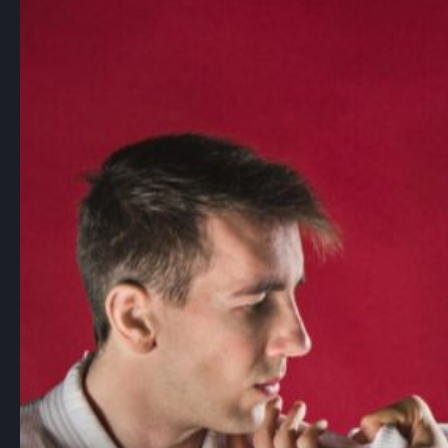
na zasadach harmonii i nieagresji
Choć aikido jest mniej znane niż inne
sztuki walki, takie…