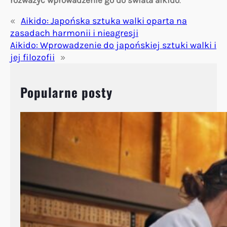
rozważyć wprowadzenie go do świata aikido
.
«
Aikido: Japońska sztuka walki oparta na
zasadach harmonii i nieagresji
Aikido: Wprowadzenie do japońskiej sztuki walki i
jej filozofii
»
Popularne posty