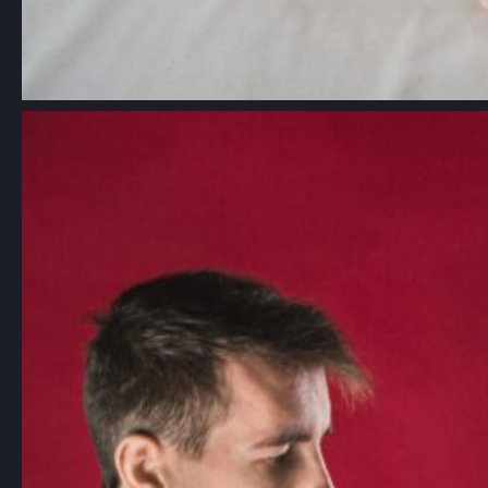
Aikido: Japońska sztuka walki oparta
na zasadach harmonii i nieagresji
Choć aikido jest mniej znane niż inne
sztuki walki, takie…