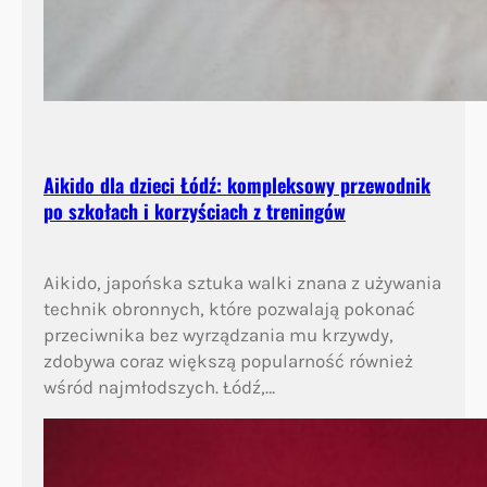
Aikido dla dzieci Łódź: kompleksowy przewodnik
po szkołach i korzyściach z treningów
Aikido, japońska sztuka walki znana z używania
technik obronnych, które pozwalają pokonać
przeciwnika bez wyrządzania mu krzywdy,
zdobywa coraz większą popularność również
wśród najmłodszych. Łódź,…