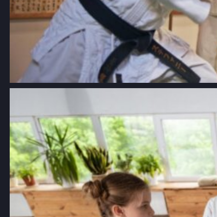
Aikido dla dzieci Łódź: kompleksowy
przewodnik po szkołach i
korzyściach z treningów
Aikido, japońska sztuka walki znana z
używania technik obronnych, które…