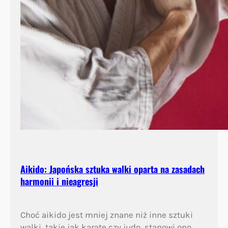
Aikido: Japońska sztuka walki oparta na zasadach
harmonii i nieagresji
Choć aikido jest mniej znane niż inne sztuki
walki, takie jak karate czy judo, stanowi ono