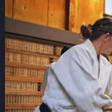
sztuki walki i jej filozofii
Aikido, choć mniej znane niż karate czy
judo, jest jedną…