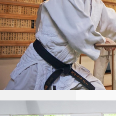
połączeniem technik obronnych
i filozofii skupiającej…
Aikido dla dzieci Łódź: