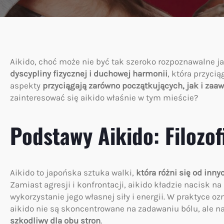
Aikido, choć może nie być tak szeroko rozpoznawalne ja
dyscypliny fizycznej i duchowej harmonii
, która przycią
aspekty
przyciągają zarówno początkujących, jak i za
zainteresować się aikido właśnie w tym mieście?
Podstawy Aikido: Filozofi
Aikido to japońska sztuka walki,
która różni się od inn
Zamiast agresji i konfrontacji, aikido kładzie nacisk n
wykorzystanie jego własnej siły i energii. W praktyce oz
aikido nie są skoncentrowane na zadawaniu bólu, ale na
szkodliwy dla obu stron
.