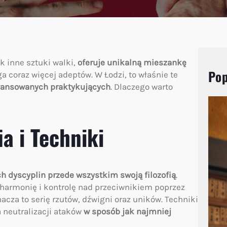
k inne sztuki walki,
oferuje unikalną mieszankę
Pop
ga coraz więcej adeptów. W Łodzi, to właśnie te
awansowanych praktykujących
. Dlaczego warto
a i Techniki
ych dyscyplin przede wszystkim swoją filozofią
.
a harmonię i kontrolę nad przeciwnikiem poprzez
nacza to serię rzutów, dźwigni oraz uników. Techniki
 neutralizacji ataków
w sposób jak najmniej