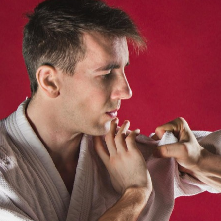
Choć aikido jest mniej znane niż
inne sztuki walki, takie jak
karate czy judo, stanowi ono
fascynującą dyscyplinę, która
łączy techniki samoobrony z
głęboką filozofią.…