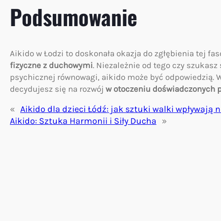
Podsumowanie
Aikido w Łodzi to doskonała okazja do zgłębienia tej fa
fizyczne z duchowymi
. Niezależnie od tego czy szukasz
psychicznej równowagi, aikido może być odpowiedzią. W
decydujesz się na rozwój
w otoczeniu doświadczonych pr
«
Aikido dla dzieci Łódź: jak sztuki walki wpływają
Aikido: Sztuka Harmonii i Siły Ducha
»