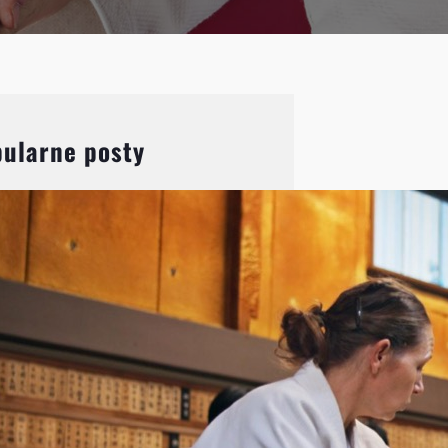
ularne posty
Aikido: Wprowadzenie do
japońskiej sztuki walki i jej
filozofii
Aikido, choć mniej znane niż
karate czy judo, jest jedną z
najbardziej fascynujących
japońskich sztuk walki.
Charakteryzuje się unikalnym