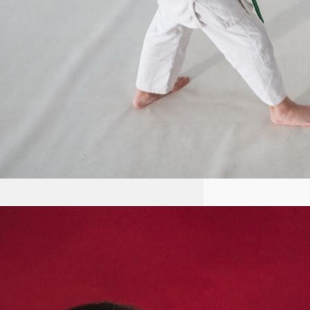
Aikido: Japońska sztuka walki
oparta na zasadach harmonii i
nieagresji