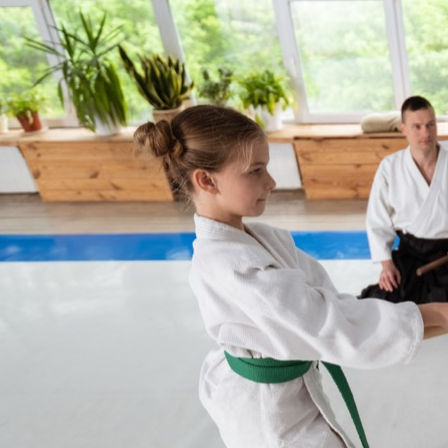
kompleksowy przewodnik po
szkołach i korzyściach z treningów
Aikido, japońska sztuka walki
znana z używania technik
obronnych, które pozwalają
pokonać przeciwnika bez
wyrządzania mu krzywdy,
zdobywa coraz większą
popularność również wśród
najmłodszych. Łódź,…