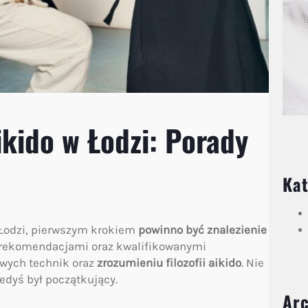
ikido w Łodzi: Porady
Kat
w Łodzi, pierwszym krokiem
powinno być znalezienie
z rekomendacjami oraz kwalifikowanymi
owych technik oraz
zrozumieniu filozofii aikido
. Nie
edyś był początkujący.
Ar