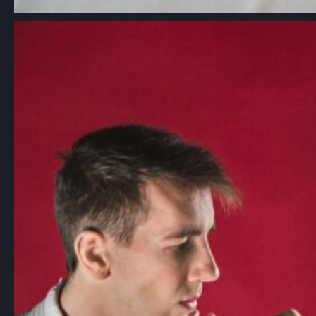
Aikido: Japońska sztuka walki oparta
na zasadach harmonii i nieagresji
Choć aikido jest mniej znane niż inne
sztuki walki, takie…