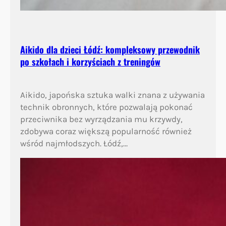
Aikido dla dzieci Łódź: kompleksowy przewodnik
po szkołach i korzyściach z treningów
Aikido, japońska sztuka walki znana z używania
technik obronnych, które pozwalają pokonać
przeciwnika bez wyrządzania mu krzywdy,
zdobywa coraz większą popularność również
wśród najmłodszych. Łódź,…