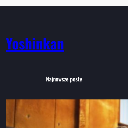
Yoshinkan
Najnowsze posty
Aikido: Wprowadzenie do japońskiej
sztuki walki i jej filozofii
Aikido, choć mniej znane niż karate czy