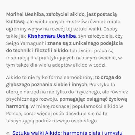
Morihei Ueshiba, założyciel aikido, jest postacią
kultową
, ale wielu innych mistrzów również miało
ogromny wpływ na rozwój tej sztuki walki. Osoby
takie jak
Kisshomaru Ueshiba
, syn założyciela, czy
Seigo Yamaguchi
znane są z unikalnego podejścia
do technik i filozofii aikido
. Ich życie i praca są
inspiracją dla praktykujących na całym świecie, w
tym także dla wielu adeptów aikido w Łodzi.
Aikido to nie tylko forma samoobrony; t
o droga do
głębszego poznania siebie i innych
. Praktyka ta
oferuje narzędzia nie tylko do fizycznego, ale również
psychicznego rozwoju,
pomagając osiągnąć życiową
harmonię
. W miarę rosnącej popularności aikido w
Polsce, coraz więcej osób decyduje się na tę
fascynującą podróż rozwoju osobistego.
«
Sztuka walki Aikido: harmonia ciała i umysłu