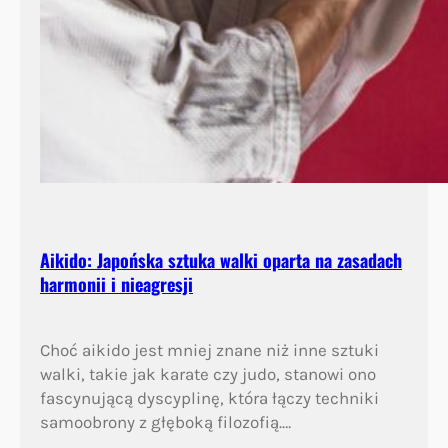
Aikido: Japońska sztuka walki oparta na zasadach
harmonii i nieagresji
Choć aikido jest mniej znane niż inne sztuki
walki, takie jak karate czy judo, stanowi ono
fascynującą dyscyplinę, która łączy techniki
samoobrony z głęboką filozofią.…