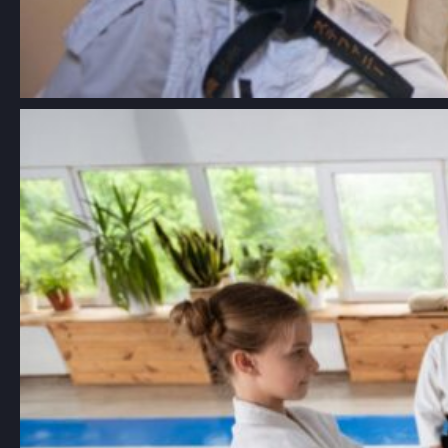
Aikido dla dzieci Łódź: kompleksowy
przewodnik po szkołach i
korzyściach z treningów
Aikido, japońska sztuka walki znana z
używania technik obronnych, które…