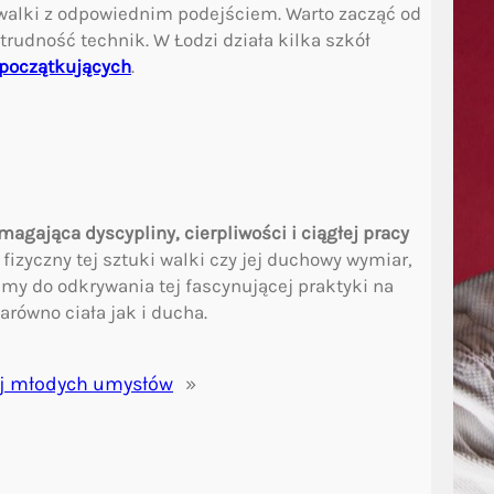
i walki z odpowiednim podejściem. Warto zacząć od
rudność technik. W Łodzi działa kilka szkół
 początkujących
.
magająca dyscypliny, cierpliwości i ciągłej pracy
 fizyczny tej sztuki walki czy jej duchowy wymiar,
amy do odkrywania tej fascynującej praktyki na
arówno ciała jak i ducha.
wój młodych umysłów
»