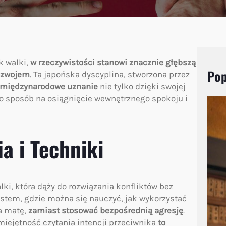
k walki,
w rzeczywistości stanowi znacznie głębszą
Pop
ozwojem
. Ta japońska dyscyplina, stworzona przez
 międzynarodowe uznanie
nie tylko dzięki swojej
ko sposób na osiągnięcie wewnętrznego spokoju i
a i Techniki
alki, która dąży do rozwiązania konfliktów bez
stem, gdzie można się nauczyć, jak wykorzystać
na matę,
zamiast stosować bezpośrednią agresję
.
miejętność czytania intencji przeciwnika
to