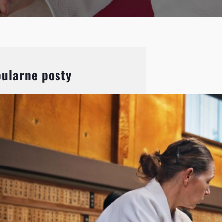
ularne posty
Aikido: Wprowadzenie do
japońskiej sztuki walki i jej
filozofii
Aikido, choć mniej znane niż
karate czy judo, jest jedną z
najbardziej fascynujących
japońskich sztuk walki.
Charakteryzuje się unikalnym