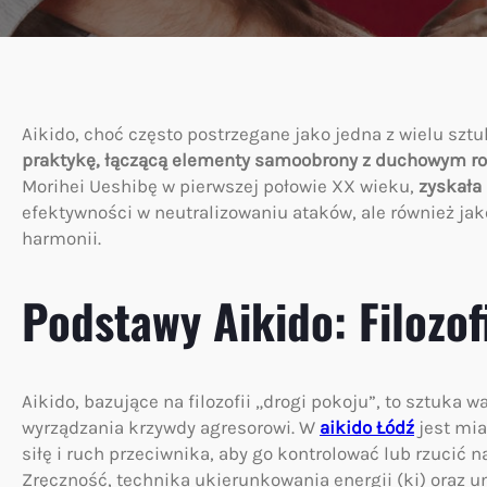
Aikido, choć często postrzegane jako jedna z wielu sztu
praktykę, łączącą elementy samoobrony z duchowym r
Morihei Ueshibę w pierwszej połowie XX wieku,
zyskała
efektywności w neutralizowaniu ataków, ale również ja
harmonii.
Podstawy Aikido: Filozofi
Aikido, bazujące na filozofii „drogi pokoju”, to sztuka w
wyrządzania krzywdy agresorowi. W
aikido Łódź
jest mia
siłę i ruch przeciwnika, aby go kontrolować lub rzucić 
Zręczność, technika ukierunkowania energii (ki) oraz u