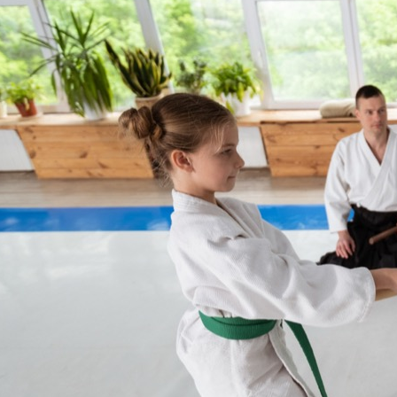
kompleksowy przewodnik po
szkołach i korzyściach z treningów
Aikido, japońska sztuka walki
znana z używania technik
obronnych, które pozwalają
pokonać przeciwnika bez
wyrządzania mu krzywdy,
zdobywa coraz większą
popularność również wśród
najmłodszych. Łódź,…