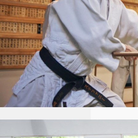
połączeniem technik obronnych
i filozofii skupiającej…
Aikido dla dzieci Łódź: