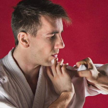
Choć aikido jest mniej znane niż
inne sztuki walki, takie jak
karate czy judo, stanowi ono
fascynującą dyscyplinę, która
łączy techniki samoobrony z
głęboką filozofią.…