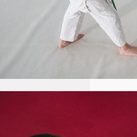
Aikido: Japońska sztuka walki
oparta na zasadach harmonii i
nieagresji