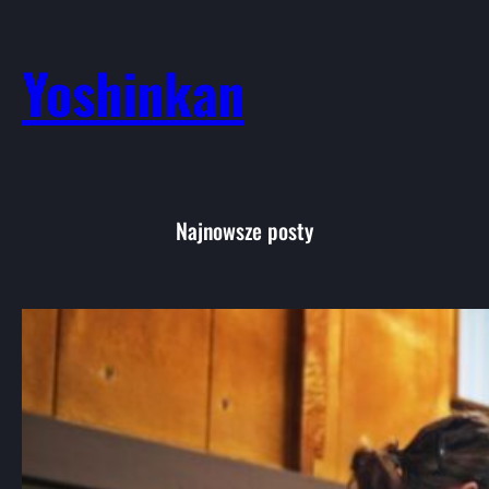
Yoshinkan
Najnowsze posty
Aikido: Wprowadzenie do japońskiej
sztuki walki i jej filozofii
Aikido, choć mniej znane niż karate czy
judo, jest jedną…