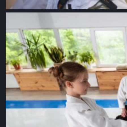
Aikido dla dzieci Łódź: kompleksowy
przewodnik po szkołach i
korzyściach z treningów
Aikido, japońska sztuka walki znana z
używania technik obronnych, które…