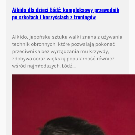
Aikido dla dzieci Łódź: kompleksowy przewodnik
po szkołach i korzyściach z treningów
Aikido, japońska sztuka walki znana z używania
technik obronnych, które pozwalają pokonać
przeciwnika bez wyrządzania mu krzywdy,
zdobywa coraz większą popularność również
wśród najmłodszych. Łódź,…