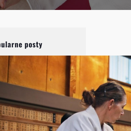
ularne posty
Aikido: Wprowadzenie do
japońskiej sztuki walki i jej
filozofii
Aikido, choć mniej znane niż
karate czy judo, jest jedną z
najbardziej fascynujących
japońskich sztuk walki.
Charakteryzuje się unikalnym