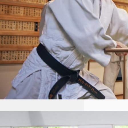
połączeniem technik obronnych
i filozofii skupiającej…
Aikido dla dzieci Łódź: