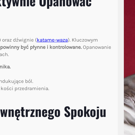
ektywnie Opanować
 oraz dźwignie (
katame-waza
). Kluczowym
powinny być płynne i kontrolowane.
Opanowanie
ach.
nika.
ndukujące ból.
 kości przedramienia.
ewnętrznego Spokoju