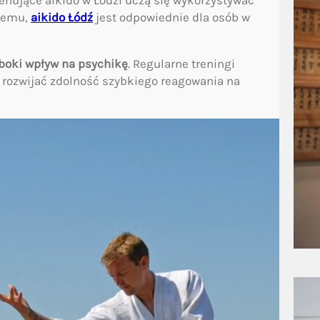
enujące aikido w Łodzi uczą się wykorzystywać
 temu,
aikido Łódź
jest odpowiednie dla osób w
boki wpływ na psychikę
. Regularne treningi
 rozwijać zdolność szybkiego reagowania na