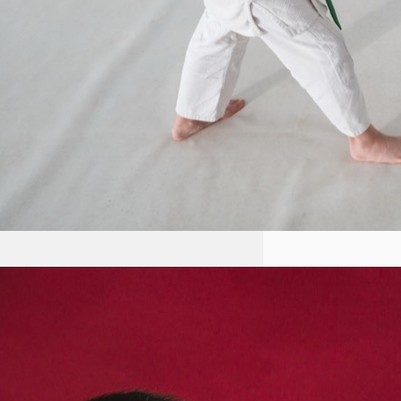
Aikido: Japońska sztuka walki
oparta na zasadach harmonii i
nieagresji