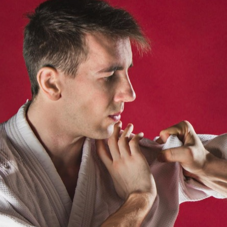
Choć aikido jest mniej znane niż
inne sztuki walki, takie jak
karate czy judo, stanowi ono
fascynującą dyscyplinę, która
łączy techniki samoobrony z
głęboką filozofią.…