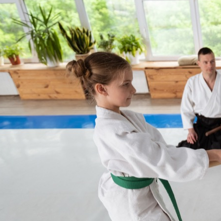
kompleksowy przewodnik po
szkołach i korzyściach z treningów
Aikido, japońska sztuka walki
znana z używania technik
obronnych, które pozwalają
pokonać przeciwnika bez
wyrządzania mu krzywdy,
zdobywa coraz większą
popularność również wśród
najmłodszych. Łódź,…