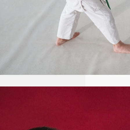
Aikido: Japońska sztuka walki
oparta na zasadach harmonii i
nieagresji