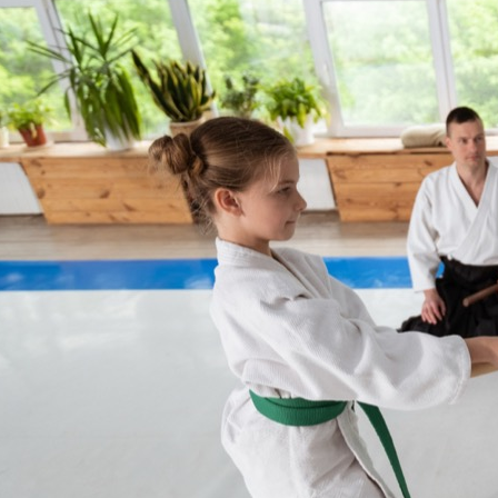
kompleksowy przewodnik po
szkołach i korzyściach z treningów
Aikido, japońska sztuka walki
znana z używania technik
obronnych, które pozwalają
pokonać przeciwnika bez
wyrządzania mu krzywdy,
zdobywa coraz większą
popularność również wśród
najmłodszych. Łódź,…