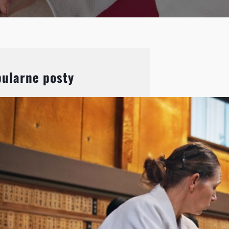
ularne posty
Aikido: Wprowadzenie do
japońskiej sztuki walki i jej
filozofii
Aikido, choć mniej znane niż
karate czy judo, jest jedną z
najbardziej fascynujących
japońskich sztuk walki.
Charakteryzuje się unikalnym