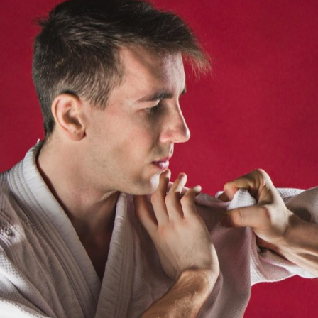
Choć aikido jest mniej znane niż
inne sztuki walki, takie jak
karate czy judo, stanowi ono
fascynującą dyscyplinę, która
łączy techniki samoobrony z
głęboką filozofią.…