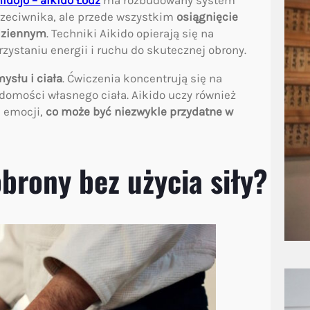
dojo – aikido Łódź
ma rozbudowany system
rzeciwnika, ale przede wszystkim
osiągnięcie
odziennym
. Techniki Aikido opierają się na
ystaniu energii i ruchu do skutecznej obrony.
ysłu i ciała
. Ćwiczenia koncentrują się na
adomości własnego ciała. Aikido uczy również
a emocji,
co może być niezwykle przydatne w
obrony bez użycia siły?