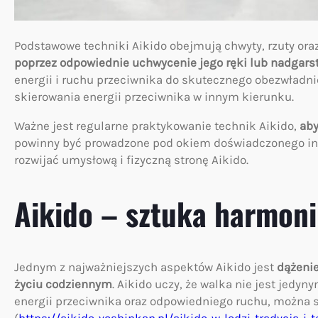
Podstawowe techniki Aikido obejmują chwyty, rzuty ora
poprzez odpowiednie uchwycenie jego ręki lub nadgars
energii i ruchu przeciwnika do skutecznego obezwładnie
skierowania energii przeciwnika w innym kierunku.
Ważne jest regularne praktykowanie technik Aikido,
aby
powinny być prowadzone pod okiem doświadczonego inst
rozwijać umysłową i fizyczną stronę Aikido.
Aikido – sztuka harmoni
Jednym z najważniejszych aspektów Aikido jest
dążenie
życiu codziennym
. Aikido uczy, że walka nie jest jed
energii przeciwnika oraz odpowiedniego ruchu, można sk
(
https://aikido-yoshinkan.pl/aikido-w-lodzi-tradycja-i-