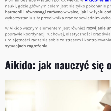
Morihei Ueshibę w latach 20. XX wieku. W
Aikido-Hanami
nauki, gdzie głównym celem jest nie tylko pokonanie p
harmonii i równowagi zarówno w walce, jak i w życiu c
wykorzystaniu siły przeciwnika oraz odpowiednim wykorz
W Aikido ważnym elementem jest również
rozwijanie um
poprawie koordynacji ruchowej, elastyczności oraz świ
umiejętności radzenia sobie ze stresem i kontrolowani
sytuacjach zagrożenia
.
Aikido: jak nauczyć się 