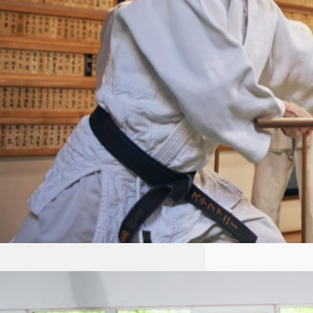
połączeniem technik obronnych
i filozofii skupiającej…
Aikido dla dzieci Łódź: