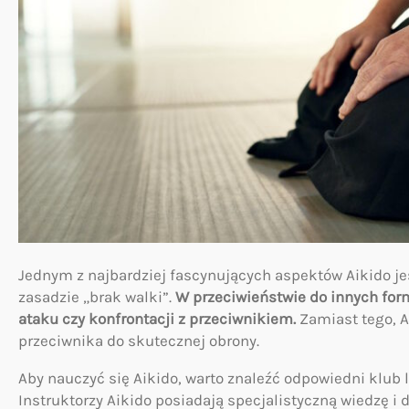
Jednym z najbardziej fascynujących aspektów Aikido jest 
zasadzie „brak walki”.
W przeciwieństwie do innych for
ataku czy konfrontacji z przeciwnikiem.
Zamiast tego, A
przeciwnika do skutecznej obrony.
Aby nauczyć się Aikido, warto znaleźć odpowiedni klub 
Instruktorzy Aikido posiadają specjalistyczną wiedzę i