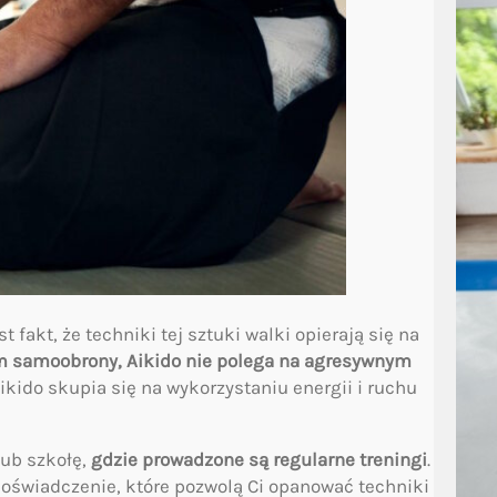
fakt, że techniki tej sztuki walki opierają się na
m samoobrony, Aikido nie polega na agresywnym
ikido skupia się na wykorzystaniu energii i ruchu
lub szkołę,
gdzie prowadzone są regularne treningi
.
 doświadczenie, które pozwolą Ci opanować techniki