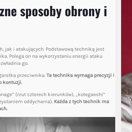
czne sposoby obrony i
h, jak i atakujących. Podstawową techniką jest
ika. Polega on na wykorzystaniu energii ataku
ezwładnia go.
garstka przeciwnika.
Ta technika wymaga precyzji i
 kontuzji.
honage” (rzut czterech kierunków), „kotegaeshi”
rzystaniem oddychania).
Każda z tych technik ma
ach.