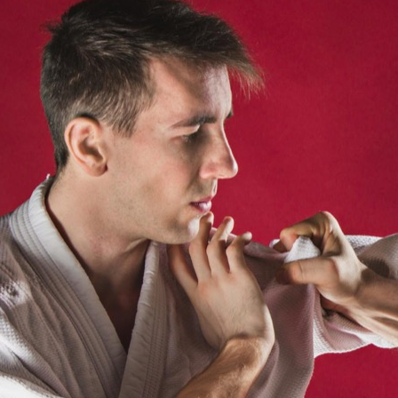
Choć aikido jest mniej znane niż
inne sztuki walki, takie jak
karate czy judo, stanowi ono
fascynującą dyscyplinę, która
łączy techniki samoobrony z
głęboką filozofią.…