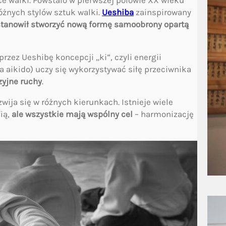
ce walki. Powstało w pierwszej połowie XX wieku
óżnych stylów sztuk walki.
Ueshiba
zainspirowany
tanowił stworzyć nową formę samoobrony opartą
ez Ueshibę koncepcji „ki”, czyli energii
a aikido) uczy się wykorzystywać siłę przeciwnika
zyjne ruchy
.
wija się w różnych kierunkach. Istnieje wiele
fią,
ale wszystkie mają wspólny cel
– harmonizację