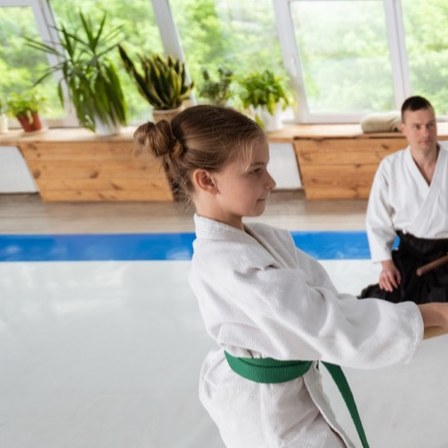
kompleksowy przewodnik po
szkołach i korzyściach z treningów
Aikido, japońska sztuka walki
znana z używania technik
obronnych, które pozwalają
pokonać przeciwnika bez
wyrządzania mu krzywdy,
zdobywa coraz większą
popularność również wśród
najmłodszych. Łódź,…