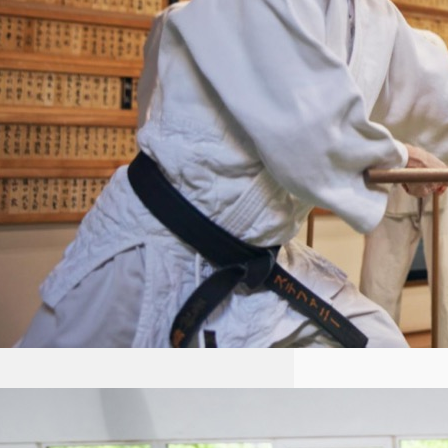
połączeniem technik obronnych
i filozofii skupiającej…
Aikido dla dzieci Łódź: