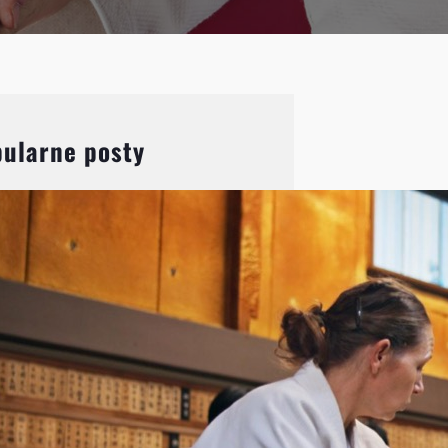
ularne posty
Aikido: Wprowadzenie do
japońskiej sztuki walki i jej
filozofii
Aikido, choć mniej znane niż
karate czy judo, jest jedną z
najbardziej fascynujących
japońskich sztuk walki.
Charakteryzuje się unikalnym