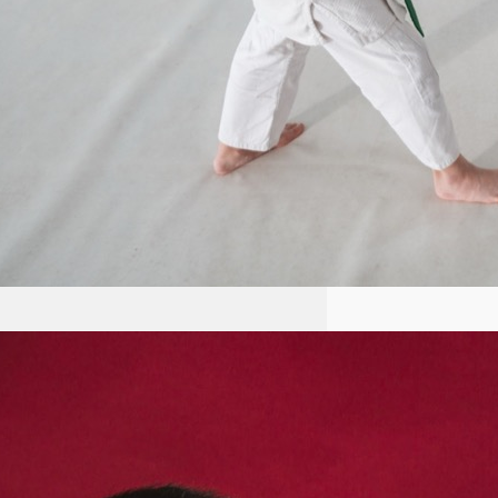
Aikido: Japońska sztuka walki
oparta na zasadach harmonii i
nieagresji