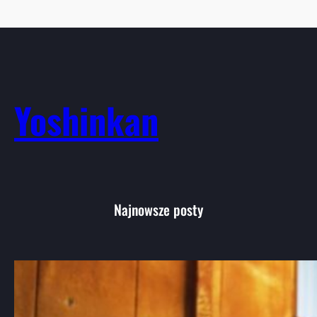
Yoshinkan
Najnowsze posty
Aikido: Wprowadzenie do japońskiej
sztuki walki i jej filozofii
Aikido, choć mniej znane niż karate czy