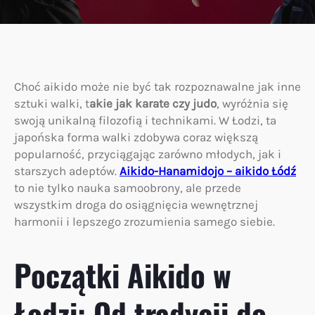
Choć aikido może nie być tak rozpoznawalne jak inne
sztuki walki, t
akie jak karate czy judo
, wyróżnia się
swoją unikalną filozofią i technikami. W Łodzi, ta
japońska forma walki zdobywa coraz większą
popularność, przyciągając zarówno młodych, jak i
starszych adeptów.
Aikido-Hanamidojo – aikido Łódź
to nie tylko nauka samoobrony, ale przede
wszystkim droga do osiągnięcia wewnętrznej
harmonii i lepszego zrozumienia samego siebie.
Początki Aikido w
Łodzi: Od tradycji do