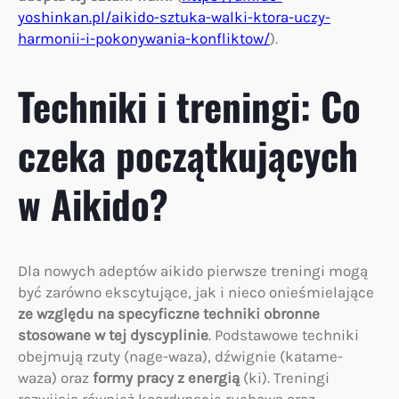
yoshinkan.pl/aikido-sztuka-walki-ktora-uczy-
harmonii-i-pokonywania-konfliktow/
).
Techniki i treningi: Co
czeka początkujących
w Aikido?
Dla nowych adeptów aikido pierwsze treningi mogą
być zarówno ekscytujące, jak i nieco onieśmielające
ze względu na specyficzne techniki obronne
stosowane w tej dyscyplinie
. Podstawowe techniki
obejmują rzuty (nage-waza), dźwignie (katame-
waza) oraz
formy pracy z energią
(ki). Treningi
rozwijają również koordynację ruchową oraz