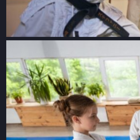
Aikido dla dzieci Łódź: kompleksowy
przewodnik po szkołach i
korzyściach z treningów
Aikido, japońska sztuka walki znana z
używania technik obronnych, które…