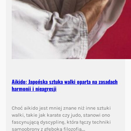
Aikido: Japońska sztuka walki oparta na zasadach
harmonii i nieagresji
Choć aikido jest mniej znane niż inne sztuki
walki, takie jak karate czy judo, stanowi ono
fascynującą dyscyplinę, która łączy techniki
samoobrony z głęboką filozofią.…