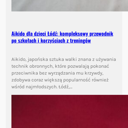
Aikido dla dzieci Łódź: kompleksowy przewodnik
po szkołach i korzyściach z treningów
Aikido, japońska sztuka walki znana z używania
technik obronnych, które pozwalają pokonać
przeciwnika bez wyrządzania mu krzywdy,
zdobywa coraz większą popularność również
wśród najmłodszych. Łódź,…