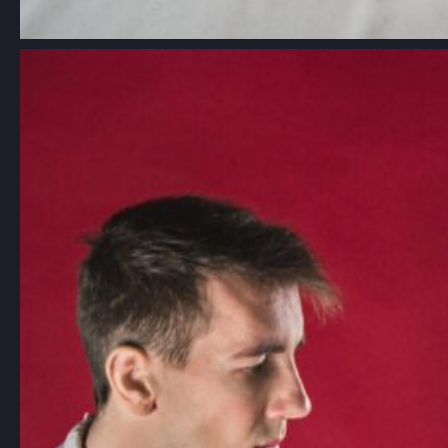
Aikido: Japońska sztuka walki oparta
na zasadach harmonii i nieagresji
Choć aikido jest mniej znane niż inne
sztuki walki, takie…