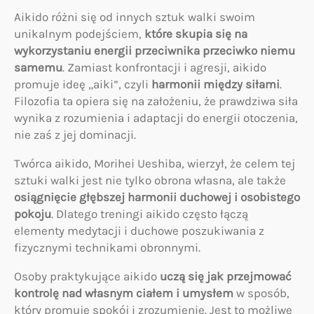
Aikido różni się od innych sztuk walki swoim
unikalnym podejściem,
które skupia się na
wykorzystaniu energii przeciwnika przeciwko niemu
samemu
. Zamiast konfrontacji i agresji, aikido
promuje ideę „aiki”, czyli
harmonii między siłami
.
Filozofia ta opiera się na założeniu, że prawdziwa siła
wynika z rozumienia i adaptacji do energii otoczenia,
nie zaś z jej dominacji.
Twórca aikido, Morihei Ueshiba, wierzył, że celem tej
sztuki walki jest nie tylko obrona własna, ale także
osiągnięcie głębszej harmonii duchowej i osobistego
pokoju
. Dlatego treningi aikido często łączą
elementy medytacji i duchowe poszukiwania z
fizycznymi technikami obronnymi.
Osoby praktykujące aikido
uczą się jak przejmować
kontrolę nad własnym ciałem i umysłem
w sposób,
który promuje spokój i zrozumienie. Jest to możliwe