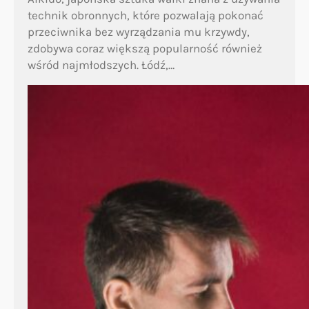
technik obronnych, które pozwalają pokonać
przeciwnika bez wyrządzania mu krzywdy,
zdobywa coraz większą popularność również
wśród najmłodszych. Łódź,…