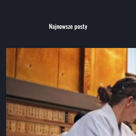
Najnowsze posty
Aikido: Wprowadzenie do japońskiej
sztuki walki i jej filozofii
Aikido, choć mniej znane niż karate czy
judo, jest jedną…