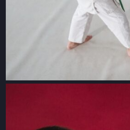
Aikido: Japońska sztuka walki oparta
na zasadach harmonii i nieagresji
Choć aikido jest mniej znane niż inne
sztuki walki, takie…