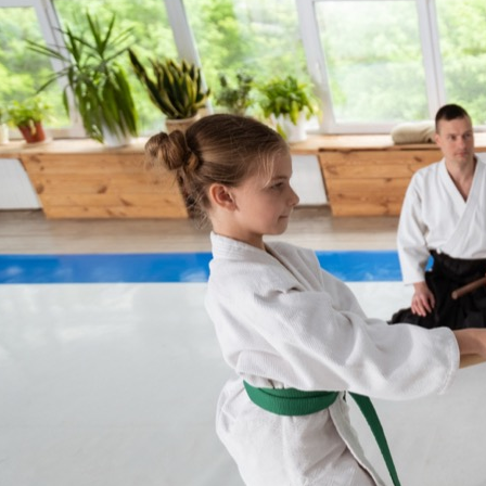
kompleksowy przewodnik po
szkołach i korzyściach z treningów
Aikido, japońska sztuka walki
znana z używania technik
obronnych, które pozwalają
pokonać przeciwnika bez
wyrządzania mu krzywdy,
zdobywa coraz większą
popularność również wśród
najmłodszych. Łódź,…