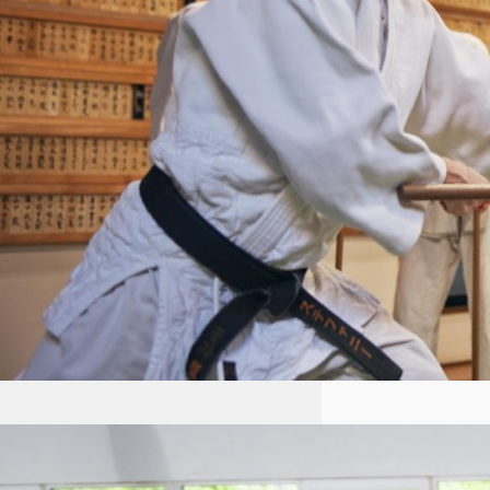
połączeniem technik obronnych
i filozofii skupiającej…
Aikido dla dzieci Łódź: