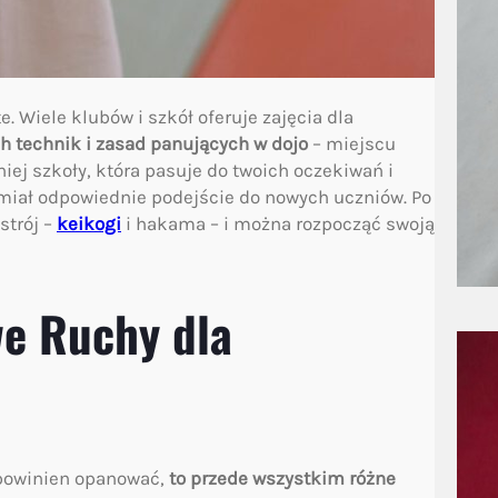
. Wiele klubów i szkół oferuje zajęcia dla
 technik i zasad panujących w dojo
– miejscu
iej szkoły, która pasuje do twoich oczekiwań i
i miał odpowiednie podejście do nowych uczniów. Po
strój –
keikogi
i hakama – i można rozpocząć swoją
we Ruchy dla
 powinien opanować,
to przede wszystkim różne