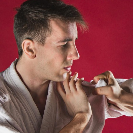
Choć aikido jest mniej znane niż
inne sztuki walki, takie jak
karate czy judo, stanowi ono
fascynującą dyscyplinę, która
łączy techniki samoobrony z
głęboką filozofią.…