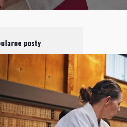
ularne posty
Aikido: Wprowadzenie do
japońskiej sztuki walki i jej
filozofii
Aikido, choć mniej znane niż
karate czy judo, jest jedną z
najbardziej fascynujących
japońskich sztuk walki.
Charakteryzuje się unikalnym