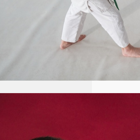
Aikido: Japońska sztuka walki
oparta na zasadach harmonii i
nieagresji