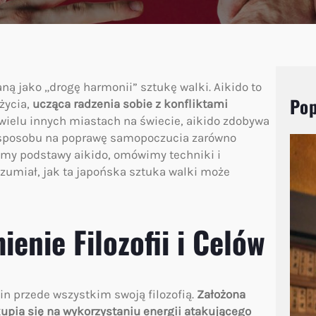
aną jako „drogę harmonii” sztukę walki. Aikido to
Pop
 życia,
ucząca radzenia sobie z konfliktami
 wielu innych miastach na świecie, aikido zdobywa
 sposobu na poprawę samopoczucia zarówno
żymy podstawy aikido, omówimy techniki i
ozumiał, jak ta japońska sztuka walki może
enie Filozofii i Celów
lin przede wszystkim swoją filozofią.
Założona
upia się na wykorzystaniu energii atakującego