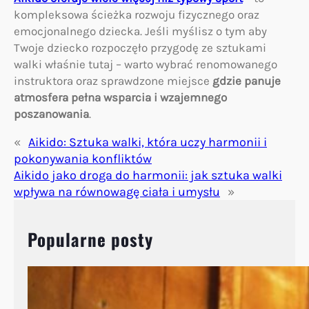
kompleksowa ścieżka rozwoju fizycznego oraz
emocjonalnego dziecka. Jeśli myślisz o tym aby
Twoje dziecko rozpoczęło przygodę ze sztukami
walki właśnie tutaj – warto wybrać renomowanego
instruktora oraz sprawdzone miejsce
gdzie panuje
atmosfera pełna wsparcia i wzajemnego
poszanowania
.
«
Aikido: Sztuka walki, która uczy harmonii i
pokonywania konfliktów
Aikido jako droga do harmonii: jak sztuka walki
wpływa na równowagę ciała i umysłu
»
Popularne posty