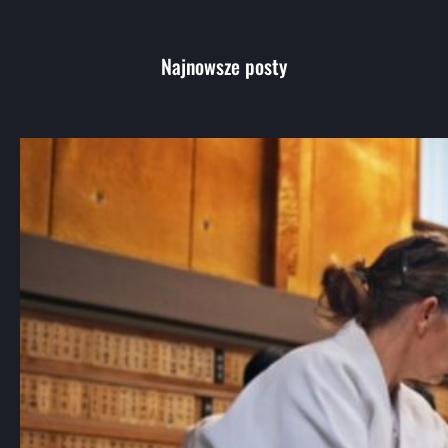
Najnowsze posty
Aikido: Wprowadzenie do japońskiej
sztuki walki i jej filozofii
Aikido, choć mniej znane niż karate czy
judo, jest jedną…