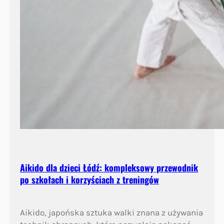
Aikido dla dzieci Łódź: kompleksowy przewodnik
po szkołach i korzyściach z treningów
Aikido, japońska sztuka walki znana z używania