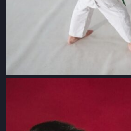
Aikido: Japońska sztuka walki oparta
na zasadach harmonii i nieagresji
Choć aikido jest mniej znane niż inne
sztuki walki, takie…