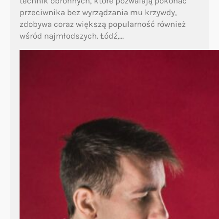
technik obronnych, które pozwalają pokonać
przeciwnika bez wyrządzania mu krzywdy,
zdobywa coraz większą popularność również
wśród najmłodszych. Łódź,…